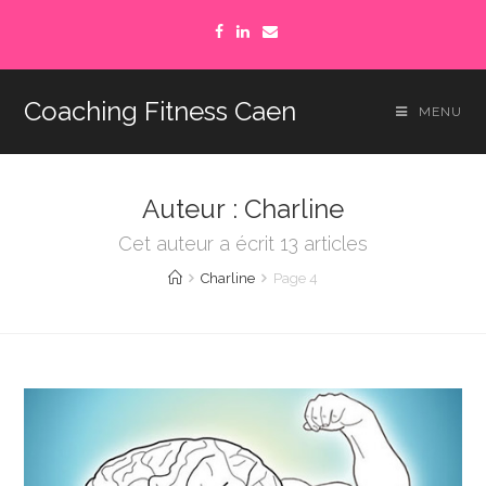
Coaching Fitness Caen
MENU
Auteur :
Charline
Cet auteur a écrit 13 articles
Charline
Page 4