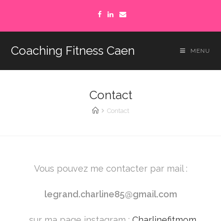
Coaching Fitness Caen
MENU
Contact
Contact
Vous pouvez me contacter par mail :
legrand.charline85@gmail.com
, sur ma page instagram :
Charlinefitmom